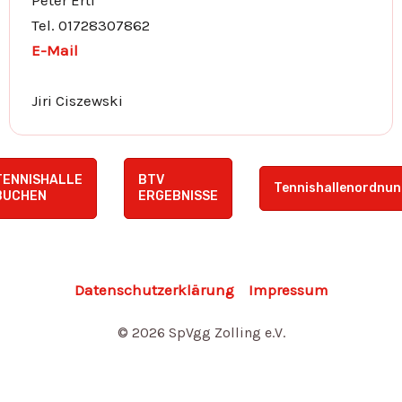
Peter Ertl
Tel. 01728307862
E-Mail
Jiri Ciszewski
TENNISHALLE
BTV
Tennishallenordnun
BUCHEN
ERGEBNISSE
Datenschutzerklärung
Impressum
© 2026 SpVgg Zolling e.V.