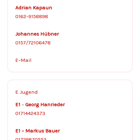
Adrian Kapaun
0162-9158898
Johannes Hübner
0157/72106478
E-Mail
E Jugend
E1
–
Georg Hanrieder
01714424373
E1 –
Markus Bauer
01729870553