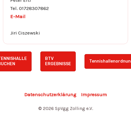
Peter Ertl
Tel. 01728307862
E-Mail
Jiri Ciszewski
TENNISHALLE
BTV
Tennishallenordnun
BUCHEN
ERGEBNISSE
Datenschutzerklärung
Impressum
© 2026 SpVgg Zolling e.V.