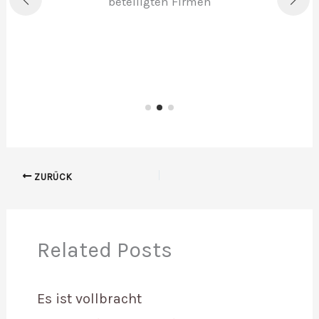
beteiligten Firmen
u
ZURÜCK
Related Posts
Es ist vollbracht